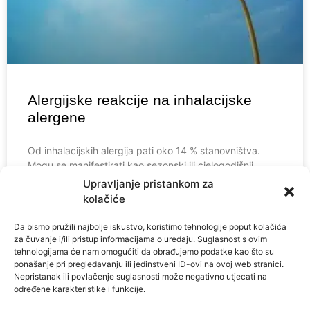
Alergijske reakcije na inhalacijske
alergene
Od inhalacijskih alergija pati oko 14 % stanovništva.
Mogu se manifestirati kao sezonski ili cjelogodišnji
problemi. Sezonske oblike alergija vidimo najčešće u
Upravljanje pristankom za
doba cvjetanja i
kolačiće
Da bismo pružili najbolje iskustvo, koristimo tehnologije poput kolačića
VIDI VIŠE»
za čuvanje i/ili pristup informacijama o uređaju. Suglasnost s ovim
tehnologijama će nam omogućiti da obrađujemo podatke kao što su
ponašanje pri pregledavanju ili jedinstveni ID-ovi na ovoj web stranici.
1 kolovoza, 2018
Nema komentara
Nepristanak ili povlačenje suglasnosti može negativno utjecati na
određene karakteristike i funkcije.