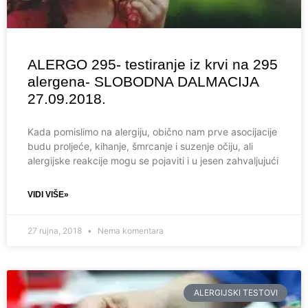
ALERGO 295- testiranje iz krvi na 295
alergena- SLOBODNA DALMACIJA
27.09.2018.
Kada pomislimo na alergiju, obično nam prve asocijacije
budu proljeće, kihanje, šmrcanje i suzenje očiju, ali
alergijske reakcije mogu se pojaviti i u jesen zahvaljujući
VIDI VIŠE»
27 rujna, 2018
Nema komentara
ALERGIJSKI TESTOVI