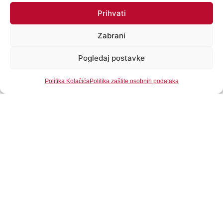
Prihvati
ALERGIJSKI TESTOVI
Zabrani
Pogledaj postavke
Politika Kolačića
Politika zaštite osobnih podataka
Alergijske reakcije i djeca
Učestalost pojave alergija kod djece kao što smo već
naglasili je izrazito veća nego kod odraslih osoba.
Razlog tome krije se u nezrelosti njihovog imunološkog
VIDI VIŠE»