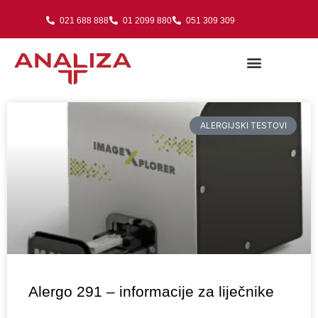
021 688 888
01 2099 880
051 309 309
ALERGIJSKI TESTOVI
Alergo 291 – informacije za liječnike