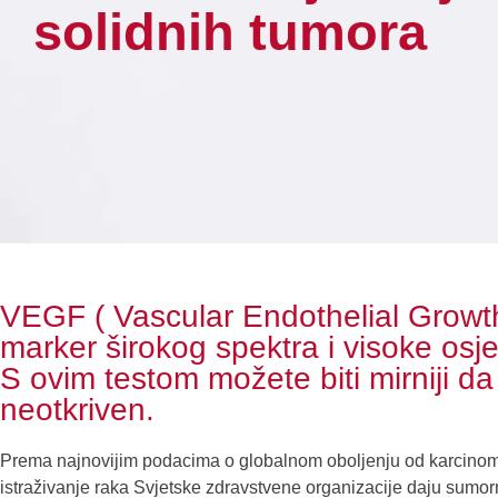
solidnih tumora
VEGF ( Vascular Endothelial Growth
marker širokog spektra i visoke osjetl
S ovim testom možete biti mirniji d
neotkriven.
Prema najnovijim podacima o globalnom oboljenju od karcinom
istraživanje raka Svjetske zdravstvene organizacije daju sumornu