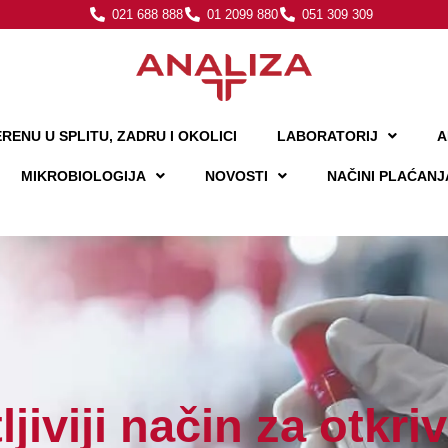
021 688 888
01 2099 880
051 309 309
RENU U SPLITU, ZADRU I OKOLICI
LABORATORIJ
A
MIKROBIOLOGIJA
NOVOSTI
NAČINI PLAĆANJ
ljiviji način za otkri