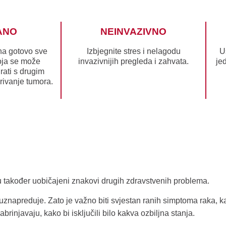
ANO
NEINVAZIVNO
 na gotovo sve
Izbjegnite stres i nelagodu
U
oja se može
invazivnijih pregleda i zahvata.
je
rati s drugim
rivanje tumora.
 su također uobičajeni znakovi drugih zdravstvenih problema.
napreduje. Zato je važno biti svjestan ranih simptoma raka, kako
brinjavaju, kako bi isključili bilo kakva ozbiljna stanja.