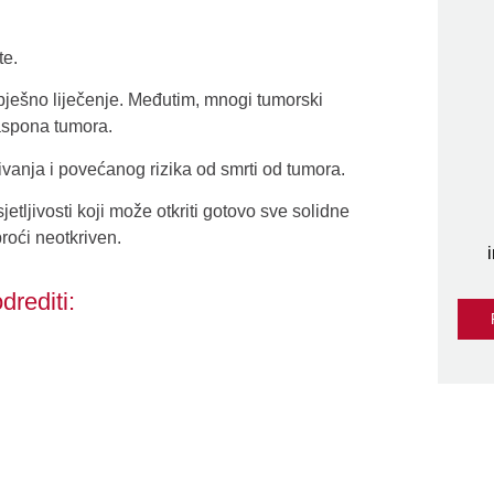
te.
spješno liječenje. Međutim, mnogi tumorski
raspona tumora.
ivanja i povećanog rizika od smrti od tumora.
tljivosti koji može otkriti gotovo sve solidne
roći neotkriven.
rediti: