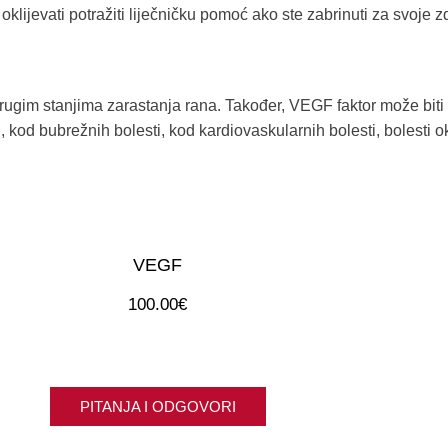
klijevati potražiti liječničku pomoć ako ste zabrinuti za svoje zd
rugim stanjima zarastanja rana. Također, VEGF faktor može biti
i, kod bubrežnih bolesti, kod kardiovaskularnih bolesti, bolesti
VEGF
100.00
€
PITANJA I ODGOVORI