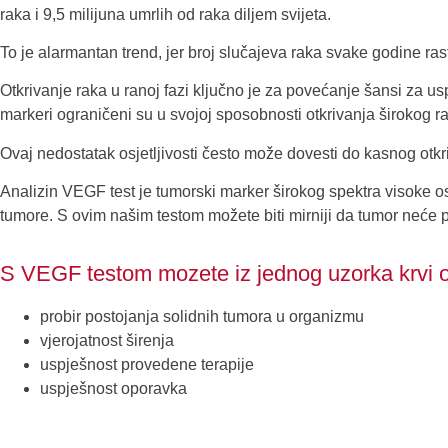
raka i 9,5 milijuna umrlih od raka diljem svijeta.
To je alarmantan trend, jer broj slučajeva raka svake godine ras
Otkrivanje raka u ranoj fazi ključno je za povećanje šansi za u
markeri ograničeni su u svojoj sposobnosti otkrivanja širokog 
Ovaj nedostatak osjetljivosti često može dovesti do kasnog otkr
Analizin VEGF test je tumorski marker širokog spektra visoke osje
tumore. S ovim našim testom možete biti mirniji da tumor neće p
S VEGF testom mozete iz jednog uzorka krvi od
probir postojanja solidnih tumora u organizmu
vjerojatnost širenja
uspješnost provedene terapije
uspješnost oporavka