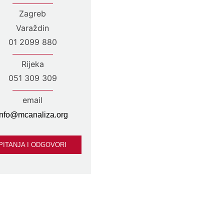
Zagreb
Varaždin
01 2099 880
Rijeka
051 309 309
email
info@mcanaliza.org
PITANJA I ODGOVORI