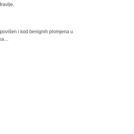
ravlje.
 povišen i kod benignih promjena u
 oka…