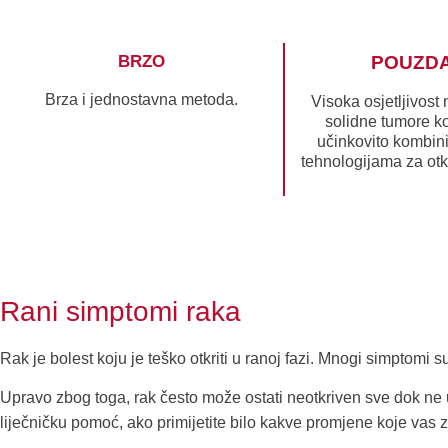
BRZO
POUZD
Brza i jednostavna metoda.
Visoka osjetljivost
solidne tumore k
učinkovito kombini
tehnologijama za otk
Rani simptomi raka
Rak je bolest koju je teško otkriti u ranoj fazi. Mnogi simptomi
Upravo zbog toga, rak često može ostati neotkriven sve dok ne uz
liječničku pomoć, ako primijetite bilo kakve promjene koje vas za