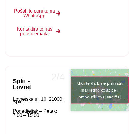
Pošaljite poruku na
WhatsApp
Kontaktirajte nas
putem emaila
2/4
Split -
Kliknite da biste prihvatili
Lovret
marketing kolačiće i
omogućili ovaj sadržaj
Lovretska ul. 10, 21000,
Split
Ponedjeljak – Petak:
7:00 – 15:00