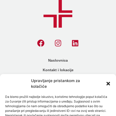
Naslovnica
Kontakt i lokacije
Cjenik
Upravljanje pristankom za
kolačiće
Načini plaćanja
Da bismo pružili najbolje iskustvo, koristimo tehnologije poput kolačića
Alergijski testovi
za čuvanje i/ili pristup informacijama o uređaju. Suglasnost s ovim
tehnologijama će nam omogućiti da obrađujemo podatke kao što su
Genetski testovi
ponašanje pri pregledavanju ili jedinstveni ID-ovi na ovoj web stranici.
Nepristanak ili povlačenje suglasnosti može negativno utjecati na