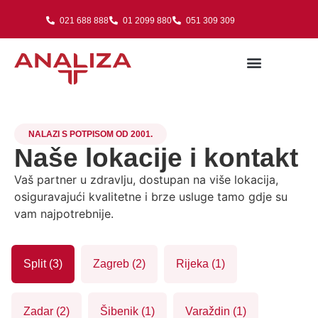
021 688 888
01 2099 880
051 309 309
NALAZI S POTPISOM OD 2001.
Naše lokacije i kontakt
Vaš partner u zdravlju, dostupan na više lokacija,
osiguravajući kvalitetne i brze usluge tamo gdje su
vam najpotrebnije.
Split (3)
Zagreb (2)
Rijeka (1)
Zadar (2)
Šibenik (1)
Varaždin (1)