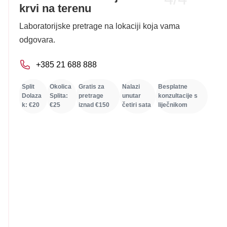
Saz
krvi na terenu
vi
Anal
Laboratorijske pretrage na lokaciji koja vama
odgovara.
+385 21 688 888
Split
Okolica
Gratis za
Nalazi
Besplatne
Dolaza
Splita:
pretrage
unutar
konzultacije s
k: €20
€25
iznad €150
četiri sata
liječnikom