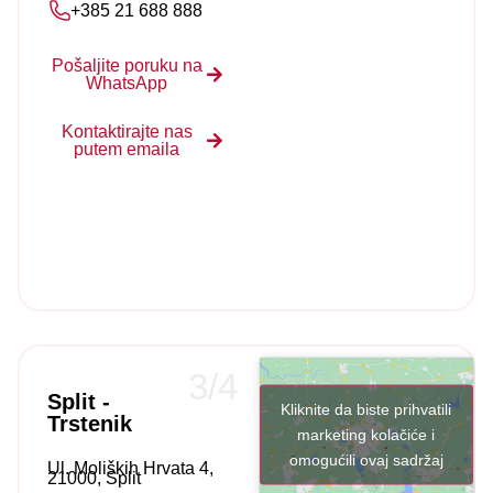
+385 21 688 888
Pošaljite poruku na
WhatsApp
Kontaktirajte nas
putem emaila
3/4
Split -
Kliknite da biste prihvatili
Trstenik
marketing kolačiće i
omogućili ovaj sadržaj
Ul. Moliških Hrvata 4,
21000, Split