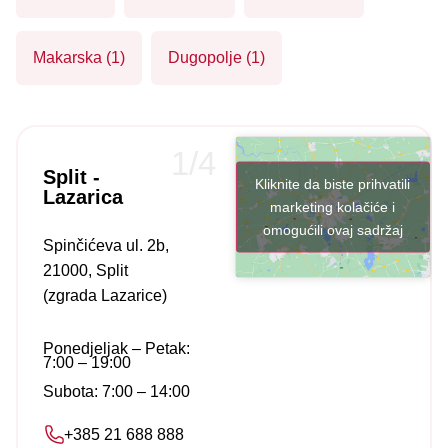
Makarska (1)
Dugopolje (1)
1/4
Split -
Kliknite da biste prihvatili
Lazarica
marketing kolačiće i
omogućili ovaj sadržaj
Spinčićeva ul. 2b,
21000, Split
(zgrada Lazarice)
Ponedjeljak – Petak:
7:00 – 19:00
Subota: 7:00 – 14:00
+385 21 688 888