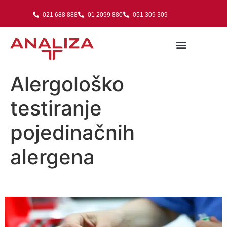
021 688 888
01 2099 880
051 309 309
Alergološko
testiranje
pojedinačnih
alergena