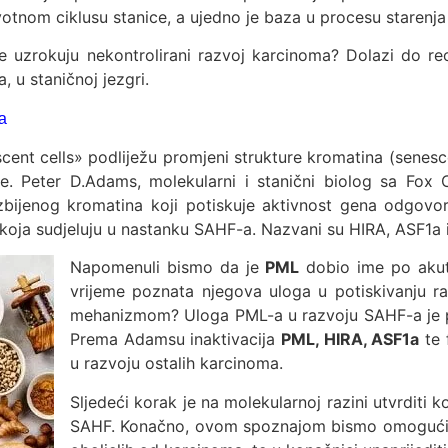
ivotnom ciklusu stanice, a ujedno je baza u procesu starenja 
nice uzrokuju nekontrolirani razvoj karcinoma? Dolazi do r
, u staničnoj jezgri.
a
cent cells» podliježu promjeni strukture kromatina (sene
ice. Peter D.Adams, molekularni i stanični biolog sa Fo
ijenog kromatina koji potiskuje aktivnost gena odgovorni
ina koja sudjeluju u nastanku SAHF-a. Nazvani su HIRA, ASF1a 
Napomenuli bismo da je
PML
dobio ime po akutn
vrijeme poznata njegova uloga u potiskivanju raz
mehanizmom? Uloga PML-a u razvoju SAHF-a je p
Prema Adamsu inaktivacija
PML, HIRA, ASF1a
te 
u razvoju ostalih karcinoma.
Sljedeći korak je na molekularnoj razini utvrditi
SAHF. Konačno, ovom spoznajom bismo omogućili ra