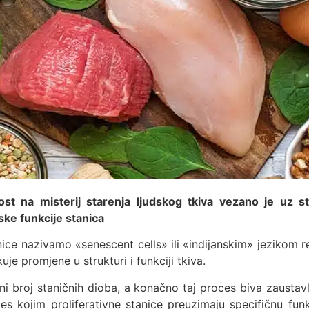
ost na misterij starenja ljudskog tkiva vezano je uz s
ke funkcije stanica
ice nazivamo «senescent cells» ili «indijanskim» jezikom r
je promjene u strukturi i funkciji tkiva.
ni broj staničnih dioba, a konačno taj proces biva zaustavlje
es kojim proliferativne stanice preuzimaju specifičnu funkc