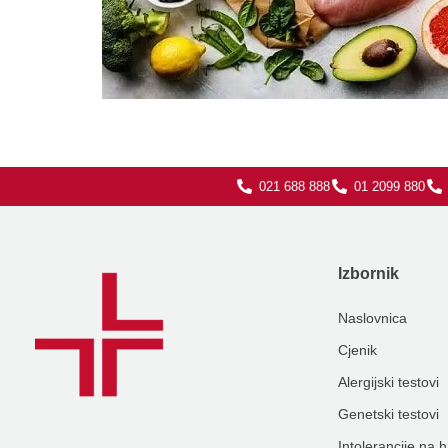
021 688 888
01 2099 880
Izbornik
Naslovnica
Cjenik
Alergijski testovi
Genetski testovi
Intolerancije na 