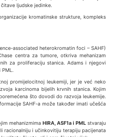
čitave ljudske jedinke.
eorganizacije kromatinske strukture, kompleks
scence-associated heterokromatin foci – SAHF)
x Chase centra za tumore, otkriva mehanizam
h za proliferaciju stanica. Adams i njegovi
i PML.
oj promijelocitnoj leukemiji, jer je već neko
voja karcinoma bijelih krvnih stanica. Kojim
oremećena što dovodi do razvoja leukemije.
formacije SAHF-a može također imati učešća
 kojim mehanizmima
HIRA, ASF1a i PML
stvaraju
cionalniju i učinkovitiju terapiju pacijenata