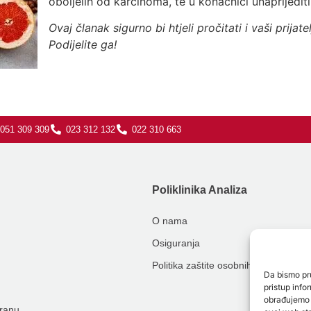
oboljelih od karcinoma, te u konačnici unaprijediti k
Ovaj članak sigurno bi htjeli pročitati i vaši prijatelj
Podijelite ga!
051 309 309
023 312 132
022 310 663
Poliklinika Analiza
O nama
Osiguranja
Politika zaštite osobnih podataka
Da bismo pru
pristup inf
obrađujemo p
hranu