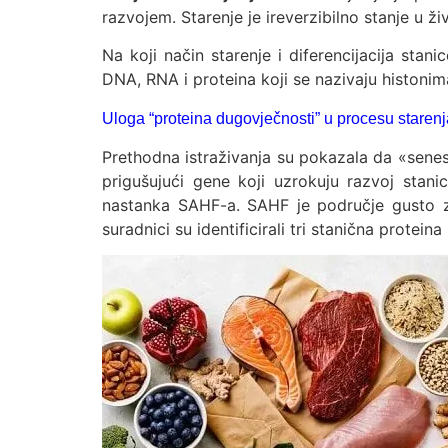
razvojem. Starenje je ireverzibilno stanje u ž
Na koji način starenje i diferencijacija sta
DNA, RNA i proteina koji se nazivaju histonima
Uloga “proteina dugovječnosti” u procesu starenj
Prethodna istraživanja su pokazala da «senes
prigušujući gene koji uzrokuju razvoj stan
nastanka SAHF-a. SAHF je područje gusto zb
suradnici su identificirali tri stanična prote