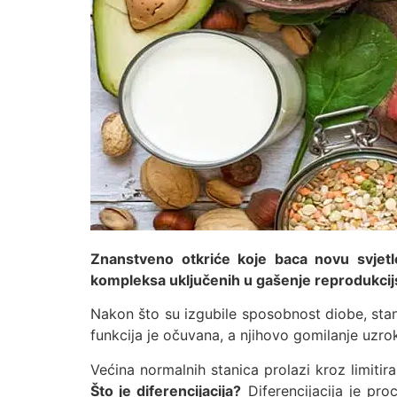
Znanstveno otkriće koje baca novu svjetl
kompleksa uključenih u gašenje reprodukcijs
Nakon što su izgubile sposobnost diobe, stan
funkcija je očuvana, a njihovo gomilanje uzroku
Većina normalnih stanica prolazi kroz limitira
Što je diferencijacija?
Diferencijacija je proc