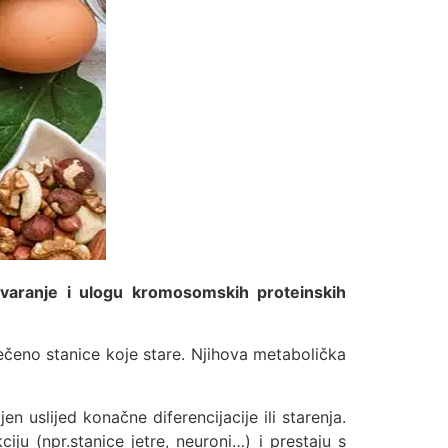
tvaranje i ulogu kromosomskih proteinskih
ečeno stanice koje stare. Njihova metabolička
n uslijed konačne diferencijacije ili starenja.
iju (npr.stanice jetre, neuroni…) i prestaju s