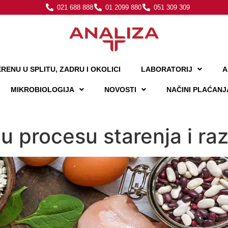
021 688 888
01 2099 880
051 309 309
RENU U SPLITU, ZADRU I OKOLICI
LABORATORIJ
A
MIKROBIOLOGIJA
NOVOSTI
NAČINI PLAĆANJ
i u procesu starenja i r