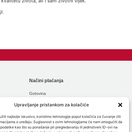
valitetu života, ali i sam životni vijek.
i.
Načini plaćanja
Gotovina
Kartična plaćanja
Upravljanje pristankom za kolačiće
Obročna plaćanja
žili najbolje iskustvo, koristimo tehnologije poput kolačića za čuvanje i/ili
ormacijama o uređaju. Suglasnost s ovim tehnologijama će nam omogućiti da
odatke kao što su ponašanje pri pregledavanju ili jedinstveni ID-ovi na