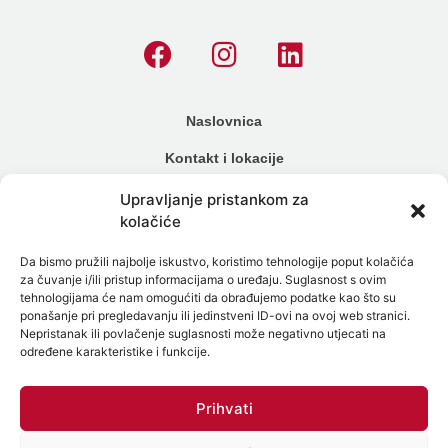
Naslovnica
Kontakt i lokacije
Cjenik
Upravljanje pristankom za
kolačiće
Načini plaćanja
Da bismo pružili najbolje iskustvo, koristimo tehnologije poput kolačića
Alergijski testovi
za čuvanje i/ili pristup informacijama o uređaju. Suglasnost s ovim
tehnologijama će nam omogućiti da obrađujemo podatke kao što su
Genetski testovi
ponašanje pri pregledavanju ili jedinstveni ID-ovi na ovoj web stranici.
Nepristanak ili povlačenje suglasnosti može negativno utjecati na
Testiranje na spolne bolesti
određene karakteristike i funkcije.
Intolerancija na hranu
Prihvati
Mikrobiom