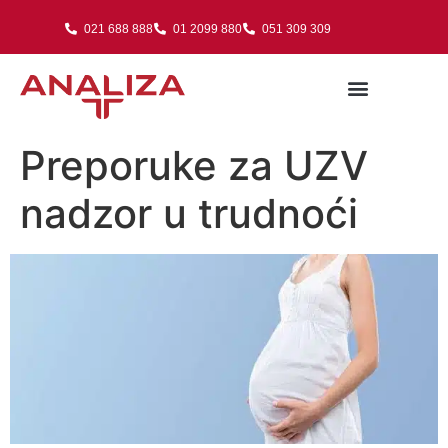
021 688 888
01 2099 880
051 309 309
Preporuke za UZV
nadzor u trudnoći