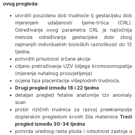
ovog pregleda:
utvrditi pouzdanu dob trudnoće tj gestacijsku dob
mjerenjem udaljenosti tjeme-trtica (CRL).
Određivanje ovog parametra CRL je najtočnija
metoda određivanja gestacijske dobi zbog
najmanjih individualnih bioloških raznolikosti do 12
tjedna.
potvrditi prisutnost srčane akcije
ciljano pretraživanje UZV biljega kromosomopatija
(mjerenje nuhalnog prosvjetljenja)
ocjena tipa placentacije višeplodnih trudnoća.
Drugi pregled između 18 i 22 tjedna
detaljan pregled fetalne anatomije tzv anomaly
scan
probir rizičnih trudnica za razvoj preeklampsije
doplerskim pregledom krvnih žila maternice
Treći
pregled između 30-34 tjedna
potvrda urednog rasta ploda i odsutnost zastoja u