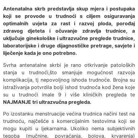
Antenatalna skrb predstavlja skup mjera i postupaka
koji se provode u trudnoći s ciljem osiguravanja
optimalnih uvjeta za rast i razvoj ploda, porođaj
zdravog djeteta i očuvanje zdravlja trudnice, a
uključuje ginekološke i ultrazvučne preglede trudnice,
laboratorijske i druge dijagnostičke pretrage, savjete i
liječenje kada je ono potrebno.
Svrha antenatalne skrbi je rano otkrivanje patoloških
stanja u trudnoći,što smanjuje mogućnost razvoja
komplikacija, tj nepovoljnog ishoda trudnoće. Brojna su
istraživanja potvrdila bolji ishod trudnoća kod žena koje
su u trudnoći imale 9 i više kliničkih pregleda te
NAJMANJE tri ultrazvučna pregleda.
Po izostanku menstruacije većina trudnica načini test na
trudnoću, najčešće s komercijalnim testovima koji se
mogu kupiti u ljekarnama. Ukoliko nema subjektivnih
tegoba (mučnine, povraćanja, bolova, krvarenja)