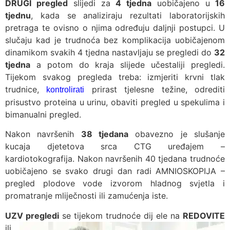
DRUGI pregled
slijedi za
4 tjedna
uobičajeno u
16
tjednu
, kada se analiziraju rezultati laboratorijskih
pretraga te ovisno o njima određuju daljnji postupci. U
slučaju kad je trudnoća bez komplikacija uobičajenom
dinamikom svakih 4 tjedna nastavljaju se pregledi do
32
tjedna
a potom do kraja slijede učestaliji pregledi.
Tijekom svakog pregleda treba: izmjeriti krvni tlak
trudnice,
prirast tjelesne težine, odrediti
kontrolirati
prisustvo proteina u urinu, obaviti pregled u spekulima i
bimanualni pregled.
Nakon navršenih
38 tjedana
obavezno je slušanje
kucaja djetetova srca CTG uređajem –
kardiotokografija. Nakon navršenih 40 tjedana trudnoće
uobičajeno se svako drugi dan radi AMNIOSKOPIJA –
pregled plodove vode izvorom hladnog svjetla i
promatranje mliječnosti ili zamućenja iste.
UZV pregledi
se tijekom trudnoće dij
ele na
REDOVITE
ili