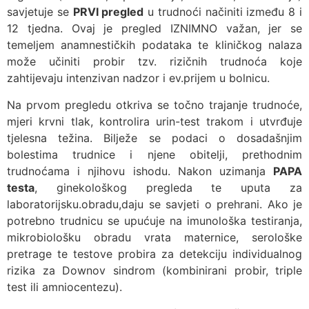
savjetuje se
PRVI pregled
u trudnoći načiniti između 8 i
12 tjedna. Ovaj je pregled IZNIMNO važan, jer se
temeljem anamnestičkih podataka te kliničkog nalaza
može učiniti probir tzv. rizičnih trudnoća koje
zahtijevaju intenzivan nadzor i ev.prijem u bolnicu.
Na prvom pregledu otkriva se točno trajanje trudnoće,
mjeri krvni tlak, kontrolira urin-test trakom i utvrđuje
tjelesna težina. Bilježe se podaci o dosadašnjim
bolestima trudnice i njene obitelji, prethodnim
trudnoćama i njihovu ishodu. Nakon uzimanja
PAPA
testa
, ginekološkog pregleda te uputa za
laboratorijsku.obradu,daju se savjeti o prehrani. Ako je
potrebno trudnicu se upućuje na imunološka testiranja,
mikrobiološku obradu vrata maternice, serološke
pretrage te testove probira za detekciju individualnog
rizika za Downov sindrom (kombinirani probir, triple
test ili amniocentezu).