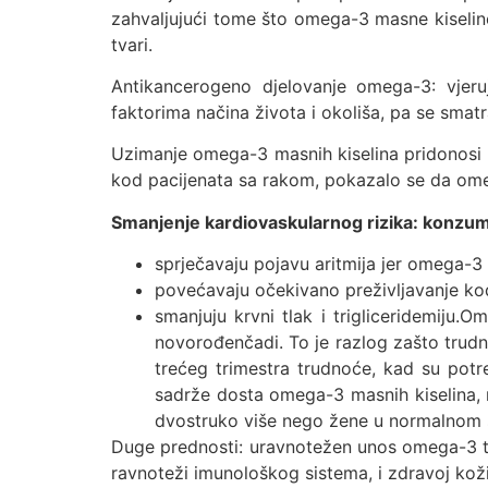
zahvaljujući tome što omega-3 masne kiseline
tvari.
Antikancerogeno djelovanje omega-3: vjer
faktorima načina života i okoliša, pa se sma
Uzimanje omega-3 masnih kiselina pridonosi p
kod pacijenata sa rakom, pokazalo se da omeg
Smanjenje kardiovaskularnog rizika: konzuma
sprječavaju pojavu aritmija jer omega-3 
povećavaju očekivano preživljavanje kod l
smanjuju krvni tlak i trigliceridemiju.O
novorođenčadi. To je razlog zašto trudn
trećeg trimestra trudnoće, kad su potr
sadrže dosta omega-3 masnih kiselina,
dvostruko više nego žene u normalnom s
Duge prednosti: uravnotežen unos omega-3 ta
ravnoteži imunološkog sistema, i zdravoj koži