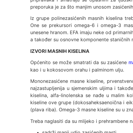
preporuka je za što manjim unosom zasićenih i
Iz grupe polinezasićenih masnih kiselina t
One se prekursori omega-6 i omega-3 masni
unesene hranom. EFA imaju neke od primarnih 
a također su osnovne komponente staničnih
IZVORI MASNIH KISELINA
Općenito se može smatrati da su zasićene
m
kao i u kokosovom orahu i palminom ulju.
Mononezasićene masne kiseline, prvenstven
najzastupljenija u sjemenskim uljima i takođ
kiselina, alfa-linolenska se nađe u malim k
kiseline ove grupe (dokosaheksaenoična i eik
(plava riba). Omega-3 masne kiseline su u zna
Treba naglasiti da su mlijeko i prehrambene 
sadrži manji udio zasićenih masti