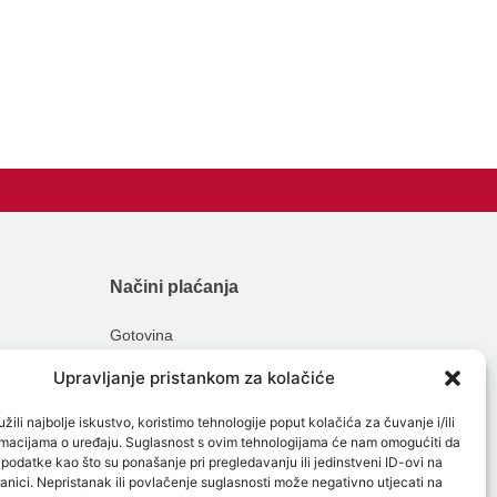
Načini plaćanja
Gotovina
Kartična plaćanja
Upravljanje pristankom za kolačiće
Obročna plaćanja
žili najbolje iskustvo, koristimo tehnologije poput kolačića za čuvanje i/ili
ormacijama o uređaju. Suglasnost s ovim tehnologijama će nam omogućiti da
odatke kao što su ponašanje pri pregledavanju ili jedinstveni ID-ovi na
anici. Nepristanak ili povlačenje suglasnosti može negativno utjecati na