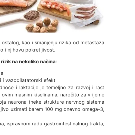
 ostalog, kao i smanjenju rizika od metastaza
i njihovu pokretljivost.
izik na nekoliko načina:
ca
i i vazodilatatorski efekt
dnoće i laktacije je temeljno za razvoj i rast
a ovim masnim kiselinama, naročito za vrijeme
voja neurona (neke strukture nervnog sistema
čljivo uzimati barem 100 mg dnevno omega-3,
, ispravnom radu gastrointestinalnog trakta,