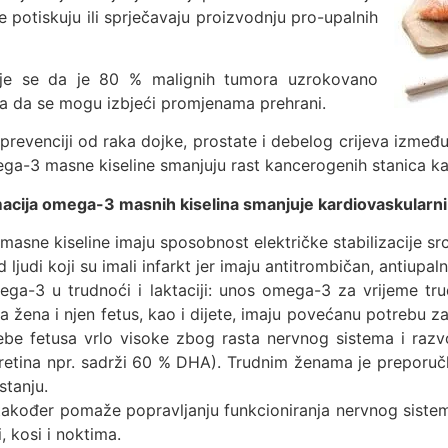
 potiskuju ili sprječavaju proizvodnju pro-upalnih
uje se da je 80 % malignih tumora uzrokovano
tra da se mogu izbjeći promjenama prehrani.
revenciji od raka dojke, prostate i debelog crijeva između
a-3 masne kiseline smanjuju rast kancerogenih stanica kao 
cija omega-3 masnih kiselina smanjuje kardiovaskularni r
masne kiseline imaju sposobnost električke stabilizacije sr
judi koji su imali infarkt jer imaju antitrombičan, antiupaln
mega-3 u trudnoći i laktaciji: unos omega-3 za vrijeme tru
a žena i njen fetus, kao i dijete, imaju povećanu potrebu z
ebe fetusa vrlo visoke zbog rasta nervnog sistema i raz
 retina npr. sadrži 60 % DHA). Trudnim ženama je preporu
tanju.
kođer pomaže popravljanju funkcioniranja nervnog sistema
, kosi i noktima.