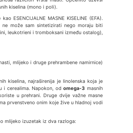
ih kiselina (mono i poli).
znate kao ESENCIJALNE MASNE KISELINE (EFA).
ne može sam sintetizirati nego moraju biti
i, leukotrieni i tromboksani između ostalog),
masti, mlijeko i druge prehrambene namirnice)
h kiselina, najraširenija je linolenska koja je
ahu i cerealima. Napokon, od
omega-3
masnih
 koriste u prehrani. Druge dvije važne masne
ama prvenstveno onim koje žive u hladnoj vodi
 mlijeko izuzetak iz dva razloga: