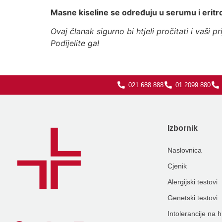
Masne kiseline se određuju u serumu i eritr
Ovaj članak sigurno bi htjeli pročitati i vaši prij
Podijelite ga!
021 688 888
01 2099 880
Izbornik
Naslovnica
Cjenik
Alergijski testovi
Genetski testovi
Intolerancije na 