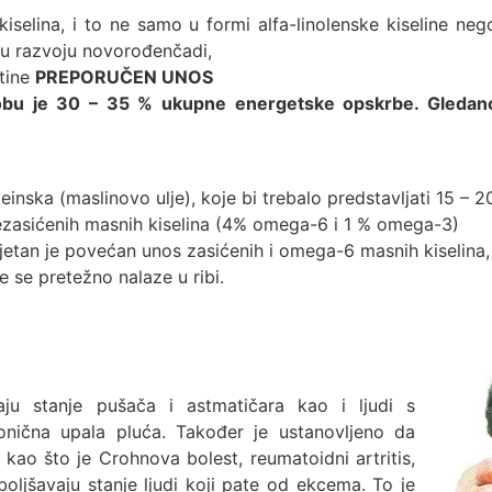
kiselina, i to ne samo u formi alfa-linolenske kiseline n
 u razvoju novorođenčadi,
etine
PREPORUČEN UNOS
obu je 30 – 35 % ukupne energetske opskrbe. Gledano
oleinska (maslinovo ulje), koje bi trebalo predstavljati 15 –
nezasićenih masnih kiselina (4% omega-6 i 1 % omega-3)
etan je povećan unos zasićenih i omega-6 masnih kiselina
se pretežno nalaze u ribi.
aju stanje pušača i astmatičara kao i ljudi s
ronična upala pluća. Također je ustanovljeno da
 kao što je Crohnova bolest, reumatoidni artritis,
boljšavaju stanje ljudi koji pate od ekcema. To je