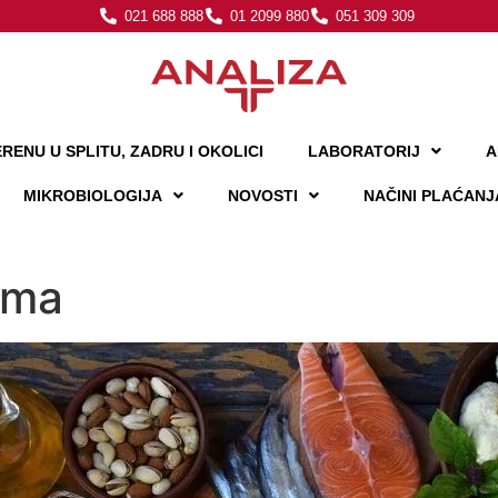
021 688 888
01 2099 880
051 309 309
RENU U SPLITU, ZADRU I OKOLICI
LABORATORIJ
A
MIKROBIOLOGIJA
NOVOSTI
NAČINI PLAĆANJ
ama