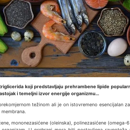
riglicerida koji predstavljaju prehrambene lipide popular
stojak i temeljni izvor energije organizmu…
rekomjernom težinom ali je on istovremeno esencijalan za 
nih membrana.
sićene, mononezasićene (oleinska), polinezasićene (omega-6 i
 organizam. U prehrani mora biti postavljena ravnoteža u