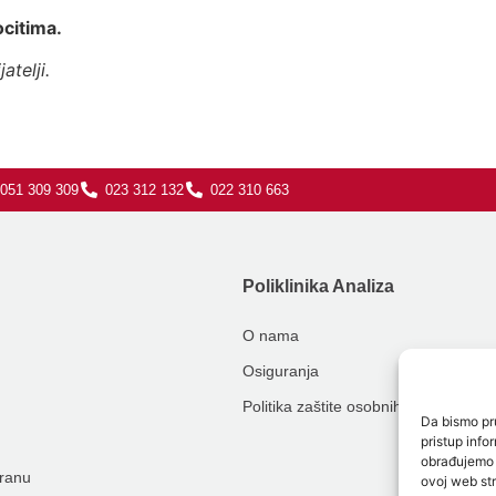
ocitima.
atelji.
051 309 309
023 312 132
022 310 663
Poliklinika Analiza
O nama
Osiguranja
Politika zaštite osobnih podataka
Da bismo pru
pristup inf
obrađujemo p
hranu
ovoj web str