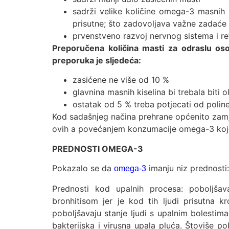
sadrži velike količine omega-3 masnih 
prisutne; što zadovoljava važne zadaće
prvenstveno razvoj nervnog sistema i r
Preporučena količina masti za odraslu os
preporuka je sljedeća:
zasićene ne više od 10 %
glavnina masnih kiselina bi trebala biti 
ostatak od 5 % treba potjecati od poli
Kod sadašnjeg načina prehrane općenito zamj
ovih a povećanjem konzumacije omega-3 koje 
PREDNOSTI OMEGA-3
Pokazalo se da
imanju niz prednosti:
omega-3
Prednosti kod upalnih procesa: poboljšav
bronhitisom jer je kod tih ljudi prisutna k
poboljšavaju stanje ljudi s upalnim bolestima
bakterijska i virusna upala pluća. Štoviše po