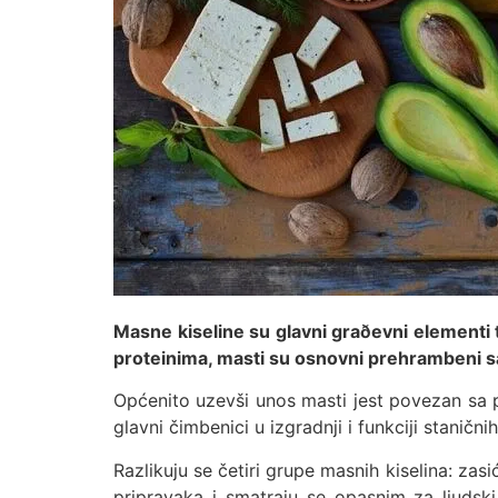
Masne kiseline su glavni graðevni elementi t
proteinima, masti su osnovni prehrambeni sa
Općenito uzevši unos masti jest povezan sa p
glavni čimbenici u izgradnji i funkciji stanič
Razlikuju se četiri grupe masnih kiselina: za
pripravaka i smatraju se opasnim za ljudski