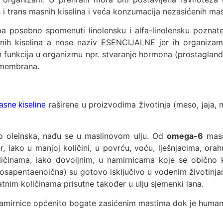
 trans masnih kiselina i veća konzumacija nezasićenih masn
reba posebno spomenuti linolensku i alfa-linolensku po
h kiselina a nose naziv ESENCIJALNE jer ih organizam 
funkcija u organizmu npr. stvaranje hormona (prostaglandin
 membrana.
raširene u proizvodima životinja (meso, jaja, 
asne kiseline
o oleinska, nađu se u maslinovom ulju. Od
omega-6
masni
er, iako u manjoj količini, u povrću, voću, lješnjacima, or
oličinama, iako dovoljnim, u namirnicama koje se obično
osapentaenoična) su gotovo isključivo u vodenim životinj
tnim količinama prisutne također u ulju sjemenki lana.
namirnice općenito bogate zasićenim mastima dok je humano