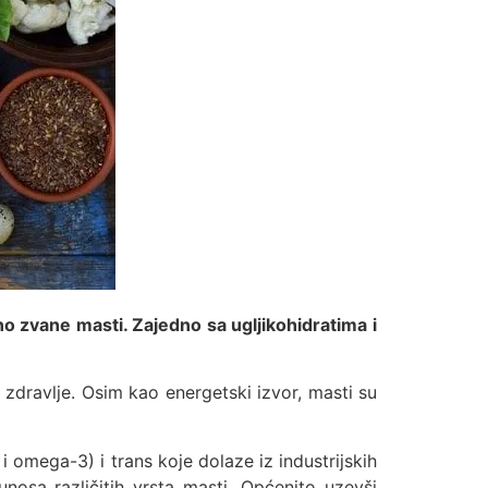
no zvane masti. Zajedno sa ugljikohidratima i
zdravlje. Osim kao energetski izvor, masti su
 omega-3) i trans koje dolaze iz industrijskih
nosa različitih vrsta masti. Općenito uzevši