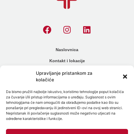
Naslovnica
Kontakt i lokacije
Cjenik
Upravljanje pristankom za
kolačiće
Načini plaćanja
Da bismo pružili najbolje iskustvo, koristimo tehnologije poput kolačića
Alergijski testovi
za čuvanje i/ili pristup informacijama o uređaju. Suglasnost s ovim
tehnologijama će nam omogućiti da obrađujemo podatke kao što su
Genetski testovi
ponašanje pri pregledavanju ili jedinstveni ID-ovi na ovoj web stranici.
Nepristanak ili povlačenje suglasnosti može negativno utjecati na
Testiranje na spolne bolesti
određene karakteristike i funkcije.
Intolerancija na hranu