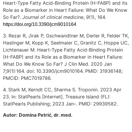
Heart-Type Fatty Acid-Binding Protein (H-FABP) and its
Role as a Biomarker in Heart Failure: What Do We Know
So Far?.
Journal of clinical medicine
,
9
(1), 164.
https://doi.org/10.3390/jcm9010164
3. Rezar R, Jirak P, Gschwandtner M, Derler R, Felder TK,
Haslinger M, Kopp K, Seelmaier C, Granitz C, Hoppe UC,
Lichtenauer M. Heart-Type Fatty Acid-Binding Protein
(H-FABP) and its Role as a Biomarker in Heart Failure:
What Do We Know So Far? J Clin Med. 2020 Jan
7;9(1):164. doi: 10.3390/jcm9010164. PMID: 31936148;
PMCID: PMC7019786.
4. Stark M, Kerndt CC, Sharma S. Troponin. 2023 Apr
23. In: StatPearls [Internet]. Treasure Island (FL):
StatPearls Publishing; 2023 Jan–. PMID: 29939582.
Autor: Domina Petrić, dr. med.