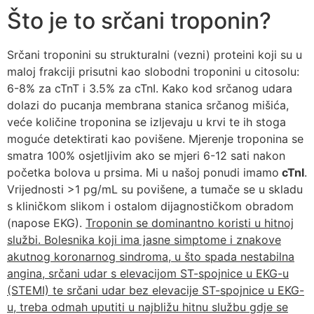
Što je to srčani troponin?
Srčani troponini su strukturalni (vezni) proteini koji su u
maloj frakciji prisutni kao slobodni troponini u citosolu:
6-8% za cTnT i 3.5% za cTnI. Kako kod srčanog udara
dolazi do pucanja membrana stanica srčanog mišića,
veće količine troponina se izljevaju u krvi te ih stoga
moguće detektirati kao povišene. Mjerenje troponina se
smatra 100% osjetljivim ako se mjeri 6-12 sati nakon
početka bolova u prsima. Mi u našoj ponudi imamo
cTnI
.
Vrijednosti >1 pg/mL su povišene, a tumače se u skladu
s kliničkom slikom i ostalom dijagnostičkom obradom
(napose EKG).
Troponin se dominantno koristi u hitnoj
službi. Bolesnika koji ima jasne simptome i znakove
akutnog koronarnog sindroma, u što spada nestabilna
angina, srčani udar s elevacijom ST-spojnice u EKG-u
(STEMI) te srčani udar bez elevacije ST-spojnice u EKG-
u, treba odmah uputiti u najbližu hitnu službu gdje se