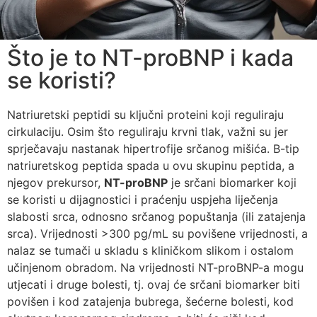
Što je to NT-proBNP i kada
se koristi?
Natriuretski peptidi su ključni proteini koji reguliraju
cirkulaciju. Osim što reguliraju krvni tlak, važni su jer
sprječavaju nastanak hipertrofije srčanog mišića. B-tip
natriuretskog peptida spada u ovu skupinu peptida, a
njegov prekursor,
NT-proBNP
je srčani biomarker koji
se koristi u dijagnostici i praćenju uspjeha liječenja
slabosti srca, odnosno srčanog popuštanja (ili zatajenja
srca). Vrijednosti >300 pg/mL su povišene vrijednosti, a
nalaz se tumači u skladu s kliničkom slikom i ostalom
učinjenom obradom. Na vrijednosti NT-proBNP-a mogu
utjecati i druge bolesti, tj. ovaj će srčani biomarker biti
povišen i kod zatajenja bubrega, šećerne bolesti, kod