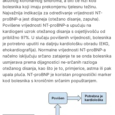
akutnog koronarnog sindroma, a biti će niži kod
bolesnika koji imaju prekomjernu tjelesnu težinu.
Najvažnija indikacija za određivanje vrijednosti NT-
proBNP-a jest dispneja (otežano disanje, zapuha).
Povišene vrijednosti NT-proBNP-a upućuju na
kardiogeni uzrok otežanog disanja s osjetljivošću od
približno 97%. U slučaju povišenih vrijednosti, bolesnika
je potrebno uputiti na daljnju kardiološku obradu (EKG,
ehokardiografija). Normalne vrijednosti NT-proBNP-a
načelno isključuju srčano zatajenje te se onda bolesnika
usmjerava prema dijagnostici ne-srčanih razloga
otežanog disanja, kao što je to, primjerice, astma ili pak
upala pluća. NT-proBNP je koristan prognostički marker
kod bolesnika s kroničnim srčanim popuštanjem.