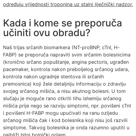
određuju vrijednosti troponina uz stalni liječnički nadzor.
Kada i kome se preporuča
učiniti ovu obradu?
Naš trijas srčanih biomarkera (NT-proBNP, cTnI, H-
FABP) se preporuča napraviti svim srčanim bolesnicima
(kronično srčano popuštanje, angina pectoris, ugrađen
pacemaker, kontrola nakon preboljelog srčanog udara,
kontrola nakon ugradnje stentova ili srčanih
premosnica) koji žele detaljniju informaciju o zdravlju
svojeg srčanog mišića, a nisu akutnog bolesni. U tom
slučaju je moguće rano otkriti tihu ishemiju srčanog
mišića prije nego se razviju simptomi, npr. povišeni cTnI
i povišeni H-FABP mogu upućivati na ranu ozljedu
srčanog mišića čak i kod bolesnika koji nisu još razvili
simptome. Takvog bolesnika je onda razumno uputiti u
najbliži hitni bolnički prijem.