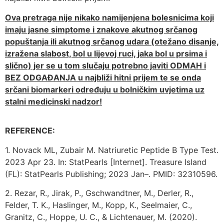
Ova pretraga nije nikako namijenjena bolesnicima koji
imaju jasne simptome i znakove akutnog srčanog
popuštanja ili akutnog srčanog udara (otežano disanje,
izražena slabost, bol u lijevoj ruci, jaka bol u prsima i
slično) jer se u tom slučaju potrebno javiti ODMAH i
BEZ ODGAĐANJA u najbliži hitni prijem te se onda
srčani biomarkeri određuju u bolničkim uvjetima uz
stalni medicinski nadzor!
REFERENCE:
1. Novack ML, Zubair M. Natriuretic Peptide B Type Test.
2023 Apr 23. In: StatPearls [Internet]. Treasure Island
(FL): StatPearls Publishing; 2023 Jan–. PMID: 32310596.
2. Rezar, R., Jirak, P., Gschwandtner, M., Derler, R.,
Felder, T. K., Haslinger, M., Kopp, K., Seelmaier, C.,
Granitz, C., Hoppe, U. C., & Lichtenauer, M. (2020).