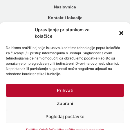
Naslovnica
Kontakt i lokacije
Cjenik
Upravljanje pristankom za
kolačiće
Načini plaćanja
Da bismo pružili najbolje iskustvo, koristimo tehnologije poput kolačića
Alergijski testovi
za čuvanje i/ili pristup informacijama o uređaju. Suglasnost s ovim
tehnologijama će nam omogućiti da obrađujemo podatke kao što su
Genetski testovi
ponašanje pri pregledavanju ili jedinstveni ID-ovi na ovoj web stranici.
Nepristanak ili povlačenje suglasnosti može negativno utjecati na
Testiranje na spolne bolesti
određene karakteristike i funkcije.
Intolerancija na hranu
Prihvati
Mikrobiom
Zabrani
Politika zaštite osobnih podataka
Politika Kolačića (EU)
Pogledaj postavke