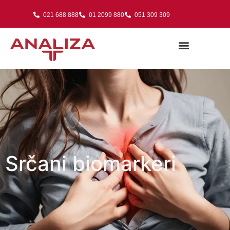
021 688 888
01 2099 880
051 309 309
Srčani biomarkeri