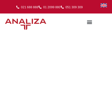
021 688 888
01 2099 880
051 309 309