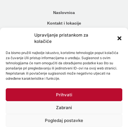
Naslovnica
Kontakt i lokacije
Cjenik
Upravljanje pristankom za
kolačiće
Načini plaćanja
Da bismo pružili najbolje iskustvo, koristimo tehnologije poput kolačića
Alergijski testovi
za čuvanje i/ili pristup informacijama o uređaju. Suglasnost s ovim
tehnologijama će nam omogućiti da obrađujemo podatke kao što su
Genetski testovi
ponašanje pri pregledavanju ili jedinstveni ID-ovi na ovoj web stranici.
Nepristanak ili povlačenje suglasnosti može negativno utjecati na
Testiranje na spolne bolesti
određene karakteristike i funkcije.
Intolerancija na hranu
Prihvati
Mikrobiom
Zabrani
Politika zaštite osobnih podataka
Politika Kolačića (EU)
Pogledaj postavke