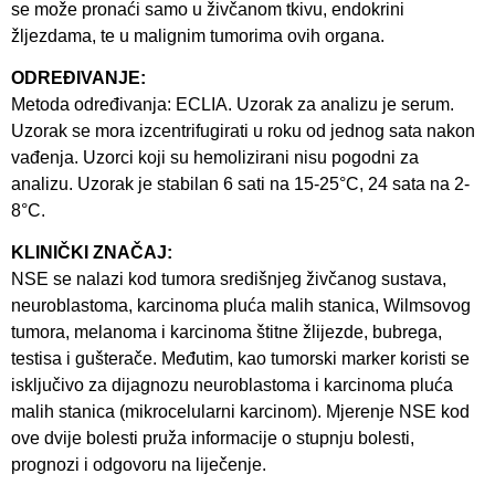
se može pronaći samo u živčanom tkivu, endokrini
žljezdama, te u malignim tumorima ovih organa.
ODREĐIVANJE:
Metoda određivanja: ECLIA. Uzorak za analizu je serum.
Uzorak se mora izcentrifugirati u roku od jednog sata nakon
vađenja. Uzorci koji su hemolizirani nisu pogodni za
analizu. Uzorak je stabilan 6 sati na 15-25°C, 24 sata na 2-
8°C.
KLINIČKI ZNAČAJ:
NSE se nalazi kod tumora središnjeg živčanog sustava,
neuroblastoma, karcinoma pluća malih stanica, Wilmsovog
tumora, melanoma i karcinoma štitne žlijezde, bubrega,
testisa i gušterače. Međutim, kao tumorski marker koristi se
isključivo za dijagnozu neuroblastoma i karcinoma pluća
malih stanica (mikrocelularni karcinom). Mjerenje NSE kod
ove dvije bolesti pruža informacije o stupnju bolesti,
prognozi i odgovoru na liječenje.