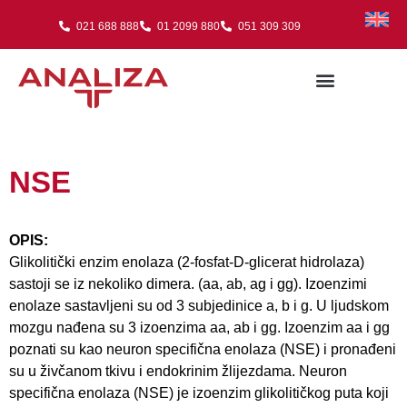
021 688 888
01 2099 880
051 309 309
NSE
OPIS:
Glikolitički enzim enolaza (2-fosfat-D-glicerat hidrolaza)
sastoji se iz nekoliko dimera. (aa, ab, ag i gg). Izoenzimi
enolaze sastavljeni su od 3 subjedinice a, b i g. U ljudskom
mozgu nađena su 3 izoenzima aa, ab i gg. Izoenzim aa i gg
poznati su kao neuron specifična enolaza (NSE) i pronađeni
su u živčanom tkivu i endokrinim žlijezdama. Neuron
specifična enolaza (NSE) je izoenzim glikolitičkog puta koji