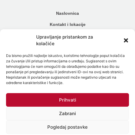
Naslovnica
Kontakt i lokacije
Cjenik
Upravljanje pristankom za
kolačiće
Načini plaćanja
Da bismo pružili najbolje iskustvo, koristimo tehnologije poput kolačića
Alergijski testovi
za čuvanje i/ili pristup informacijama o uređaju. Suglasnost s ovim
tehnologijama će nam omogućiti da obrađujemo podatke kao što su
Genetski testovi
ponašanje pri pregledavanju ili jedinstveni ID-ovi na ovoj web stranici.
Nepristanak ili povlačenje suglasnosti može negativno utjecati na
Testiranje na spolne bolesti
određene karakteristike i funkcije.
Intolerancija na hranu
Prihvati
Mikrobiom
Zabrani
Politika zaštite osobnih podataka
Politika Kolačića (EU)
Pogledaj postavke