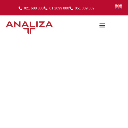
021 688 888
01 2099 880
051 309 309