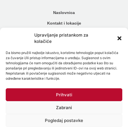
Naslovnica
Kontakt i lokacije
Cjenik
Upravljanje pristankom za
kolačiće
Načini plaćanja
Da bismo pružili najbolje iskustvo, koristimo tehnologije poput kolačića
Alergijski testovi
za čuvanje i/ili pristup informacijama o uređaju. Suglasnost s ovim
tehnologijama će nam omogućiti da obrađujemo podatke kao što su
Genetski testovi
ponašanje pri pregledavanju ili jedinstveni ID-ovi na ovoj web stranici.
Nepristanak ili povlačenje suglasnosti može negativno utjecati na
Testiranje na spolne bolesti
određene karakteristike i funkcije.
Intolerancija na hranu
Prihvati
Mikrobiom
Zabrani
Politika zaštite osobnih podataka
Politika Kolačića (EU)
Pogledaj postavke