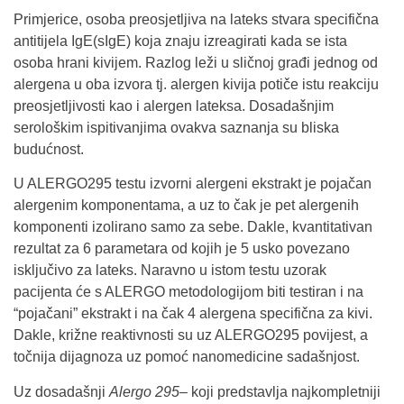
Primjerice, osoba preosjetljiva na lateks stvara specifična
antitijela IgE(sIgE) koja znaju izreagirati kada se ista
osoba hrani kivijem. Razlog leži u sličnoj građi jednog od
alergena u oba izvora tj. alergen kivija potiče istu reakciju
preosjetljivosti kao i alergen lateksa. Dosadašnjim
serološkim ispitivanjima ovakva saznanja su bliska
budućnost.
U ALERGO295 testu izvorni alergeni ekstrakt je pojačan
alergenim komponentama, a uz to čak je pet alergenih
komponenti izolirano samo za sebe. Dakle, kvantitativan
rezultat za 6 parametara od kojih je 5 usko povezano
isključivo za lateks. Naravno u istom testu uzorak
pacijenta će s ALERGO metodologijom biti testiran i na
“pojačani” ekstrakt i na čak 4 alergena specifična za kivi.
Dakle, križne reaktivnosti su uz ALERGO295 povijest, a
točnija dijagnoza uz pomoć nanomedicine sadašnjost.
Uz dosadašnji
Alergo 295
– koji predstavlja najkompletniji