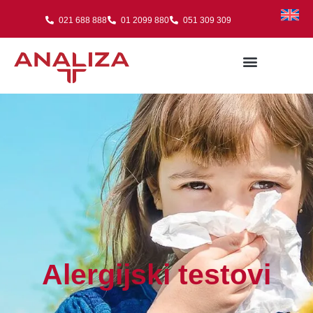
021 688 888
01 2099 880
051 309 309
Alergijski testovi