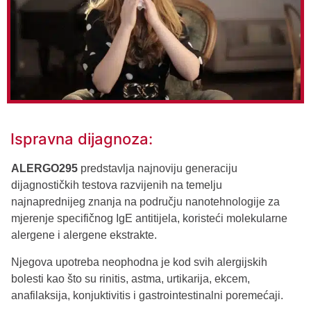
Ispravna dijagnoza:
ALERGO295
predstavlja najnoviju generaciju
dijagnostičkih testova razvijenih na temelju
najnaprednijeg znanja na području nanotehnologije za
mjerenje specifičnog IgE antitijela, koristeći molekularne
alergene i alergene ekstrakte.
Njegova upotreba neophodna je kod svih alergijskih
bolesti kao što su rinitis, astma, urtikarija, ekcem,
anafilaksija, konjuktivitis i gastrointestinalni poremećaji.