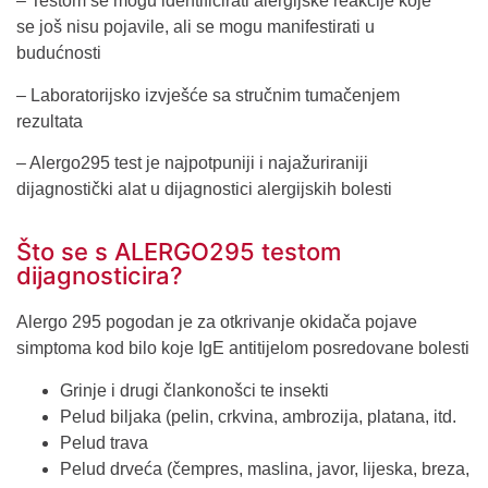
– Testom se mogu identificirati alergijske reakcije koje
se još nisu pojavile, ali se mogu manifestirati u
budućnosti
– Laboratorijsko izvješće sa stručnim tumačenjem
rezultata
– Alergo295 test je najpotpuniji i najažuriraniji
dijagnostički alat u dijagnostici alergijskih bolesti
Što se s ALERGO295 testom
dijagnosticira?
Alergo 295 pogodan je za otkrivanje okidača pojave
simptoma kod bilo koje IgE antitijelom posredovane bolesti
Grinje i drugi člankonošci te insekti
Pelud biljaka (pelin, crkvina, ambrozija, platana, itd.
Pelud trava
Pelud drveća (čempres, maslina, javor, lijeska, breza,