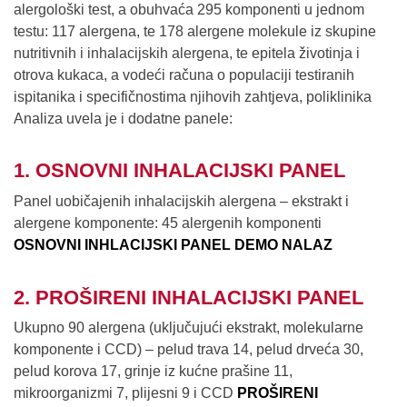
alergološki test, a obuhvaća 295 komponenti u jednom
testu: 117 alergena, te 178 alergene molekule iz skupine
nutritivnih i inhalacijskih alergena, te epitela životinja i
otrova kukaca, a vodeći računa o populaciji testiranih
ispitanika i specifičnostima njihovih zahtjeva, poliklinika
Analiza uvela je i dodatne panele:
1. OSNOVNI INHALACIJSKI PANEL
Panel uobičajenih inhalacijskih alergena – ekstrakt i
alergene komponente: 45 alergenih komponenti
OSNOVNI INHLACIJSKI PANEL DEMO NALAZ
2. PROŠIRENI INHALACIJSKI PANEL
Ukupno 90 alergena (uključujući ekstrakt, molekularne
komponente i CCD) – pelud trava 14, pelud drveća 30,
pelud korova 17, grinje iz kućne prašine 11,
mikroorganizmi 7, plijesni 9 i CCD
PROŠIRENI