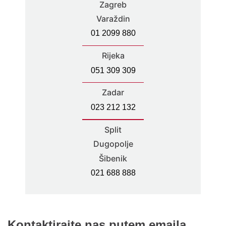
Zagreb
Varaždin
01 2099 880
Rijeka
051 309 309
Zadar
023 212 132
Split
Dugopolje
Šibenik
021 688 888
Kontaktirajte nas putem emaila.