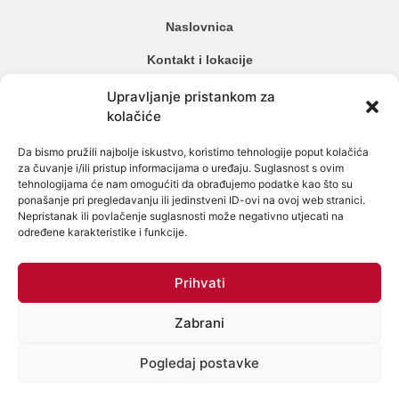
Naslovnica
Kontakt i lokacije
Cjenik
Upravljanje pristankom za
kolačiće
Načini plaćanja
Da bismo pružili najbolje iskustvo, koristimo tehnologije poput kolačića
Alergijski testovi
za čuvanje i/ili pristup informacijama o uređaju. Suglasnost s ovim
tehnologijama će nam omogućiti da obrađujemo podatke kao što su
Genetski testovi
ponašanje pri pregledavanju ili jedinstveni ID-ovi na ovoj web stranici.
Nepristanak ili povlačenje suglasnosti može negativno utjecati na
Testiranje na spolne bolesti
određene karakteristike i funkcije.
Intolerancija na hranu
Prihvati
Mikrobiom
Zabrani
Politika zaštite osobnih podataka
Politika Kolačića (EU)
Pogledaj postavke