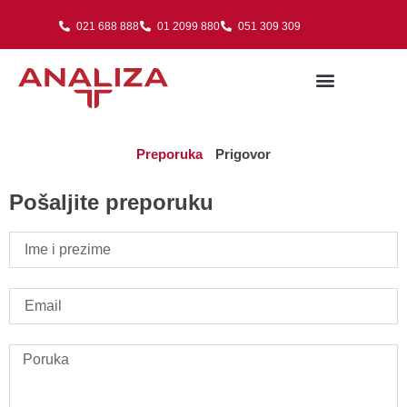
021 688 888
01 2099 880
051 309 309
Preporuka
Prigovor
Pošaljite preporuku