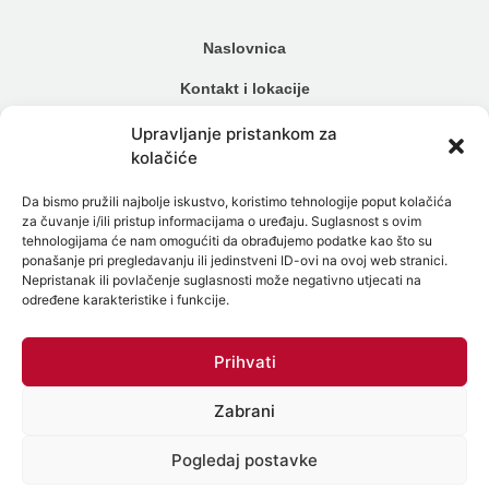
Naslovnica
Kontakt i lokacije
Cjenik
Upravljanje pristankom za
kolačiće
Načini plaćanja
Da bismo pružili najbolje iskustvo, koristimo tehnologije poput kolačića
Alergijski testovi
za čuvanje i/ili pristup informacijama o uređaju. Suglasnost s ovim
tehnologijama će nam omogućiti da obrađujemo podatke kao što su
Genetski testovi
ponašanje pri pregledavanju ili jedinstveni ID-ovi na ovoj web stranici.
Nepristanak ili povlačenje suglasnosti može negativno utjecati na
Testiranje na spolne bolesti
određene karakteristike i funkcije.
Intolerancija na hranu
Prihvati
Mikrobiom
Zabrani
Politika zaštite osobnih podataka
Politika Kolačića (EU)
Pogledaj postavke