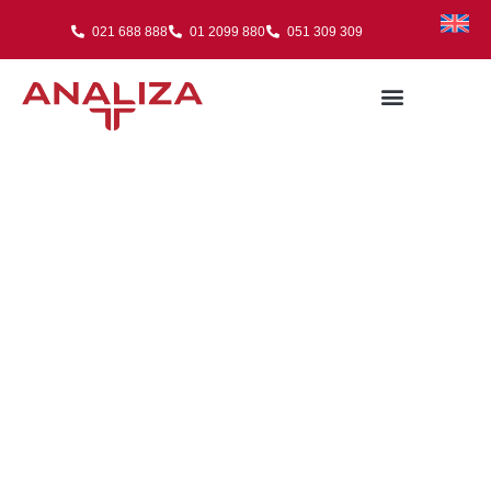
021 688 888
01 2099 880
051 309 309