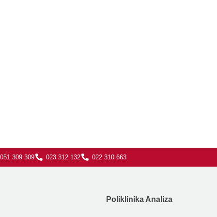
051 309 309
023 312 132
022 310 663
Poliklinika Analiza