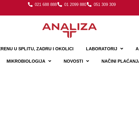
021 688 888
01 2099 880
051 309 309
RENU U SPLITU, ZADRU I OKOLICI
LABORATORIJ
A
MIKROBIOLOGIJA
NOVOSTI
NAČINI PLAĆANJ