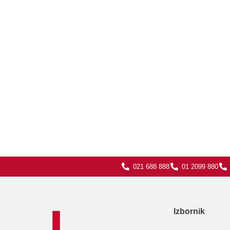
021 688 888
01 2099 880
Izbornik