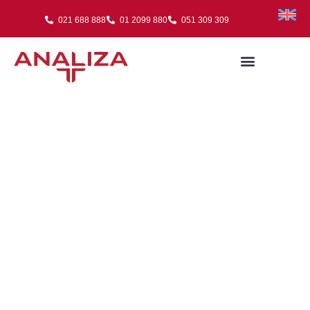
021 688 888
01 2099 880
051 309 309