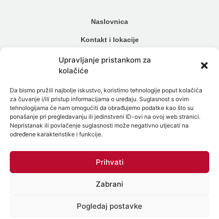
Naslovnica
Kontakt i lokacije
Cjenik
Upravljanje pristankom za
kolačiće
Načini plaćanja
Da bismo pružili najbolje iskustvo, koristimo tehnologije poput kolačića
Alergijski testovi
za čuvanje i/ili pristup informacijama o uređaju. Suglasnost s ovim
tehnologijama će nam omogućiti da obrađujemo podatke kao što su
Genetski testovi
ponašanje pri pregledavanju ili jedinstveni ID-ovi na ovoj web stranici.
Nepristanak ili povlačenje suglasnosti može negativno utjecati na
Testiranje na spolne bolesti
određene karakteristike i funkcije.
Intolerancija na hranu
Prihvati
Mikrobiom
Zabrani
Politika zaštite osobnih podataka
Politika Kolačića (EU)
Pogledaj postavke