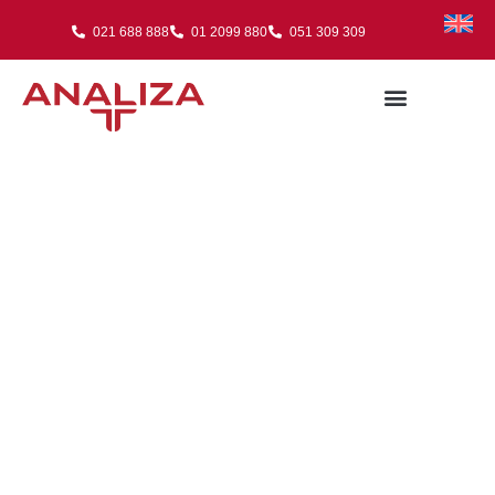
021 688 888
01 2099 880
051 309 309