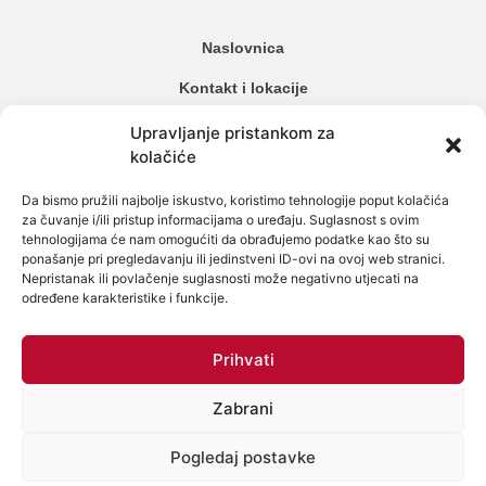
Naslovnica
Kontakt i lokacije
Cjenik
Upravljanje pristankom za
kolačiće
Načini plaćanja
Da bismo pružili najbolje iskustvo, koristimo tehnologije poput kolačića
Alergijski testovi
za čuvanje i/ili pristup informacijama o uređaju. Suglasnost s ovim
tehnologijama će nam omogućiti da obrađujemo podatke kao što su
Genetski testovi
ponašanje pri pregledavanju ili jedinstveni ID-ovi na ovoj web stranici.
Nepristanak ili povlačenje suglasnosti može negativno utjecati na
Testiranje na spolne bolesti
određene karakteristike i funkcije.
Intolerancija na hranu
Prihvati
Mikrobiom
Zabrani
Politika zaštite osobnih podataka
Politika Kolačića (EU)
Pogledaj postavke