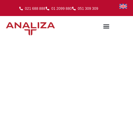
021 688 888
01 2099 880
051 309 309