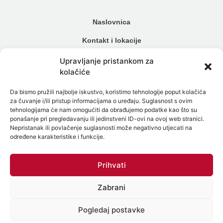
Naslovnica
Kontakt i lokacije
Cjenik
Upravljanje pristankom za
kolačiće
Načini plaćanja
Da bismo pružili najbolje iskustvo, koristimo tehnologije poput kolačića
Alergijski testovi
za čuvanje i/ili pristup informacijama o uređaju. Suglasnost s ovim
tehnologijama će nam omogućiti da obrađujemo podatke kao što su
Genetski testovi
ponašanje pri pregledavanju ili jedinstveni ID-ovi na ovoj web stranici.
Nepristanak ili povlačenje suglasnosti može negativno utjecati na
Testiranje na spolne bolesti
određene karakteristike i funkcije.
Intolerancija na hranu
Prihvati
Mikrobiom
Zabrani
Politika zaštite osobnih podataka
Politika Kolačića (EU)
Pogledaj postavke