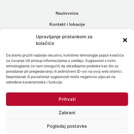
Naslovnica
Kontakt i lokacije
Cjenik
Upravljanje pristankom za
kolačiće
Načini plaćanja
Da bismo pružili najbolje iskustvo, koristimo tehnologije poput kolačića
Alergijski testovi
za čuvanje i/ili pristup informacijama o uređaju. Suglasnost s ovim
tehnologijama će nam omogućiti da obrađujemo podatke kao što su
Genetski testovi
ponašanje pri pregledavanju ili jedinstveni ID-ovi na ovoj web stranici.
Nepristanak ili povlačenje suglasnosti može negativno utjecati na
Testiranje na spolne bolesti
određene karakteristike i funkcije.
Intolerancija na hranu
Prihvati
Mikrobiom
Zabrani
Politika zaštite osobnih podataka
Politika Kolačića (EU)
Pogledaj postavke