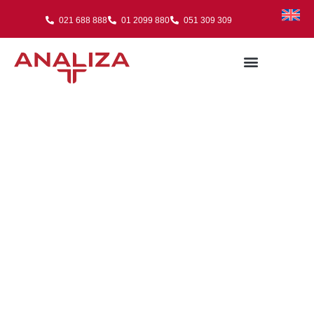
021 688 888
01 2099 880
051 309 309