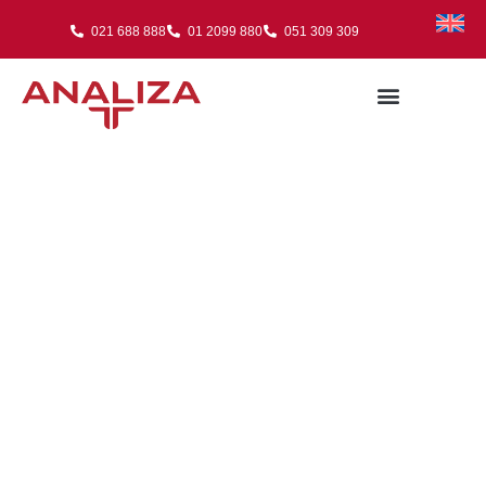
021 688 888
01 2099 880
051 309 309