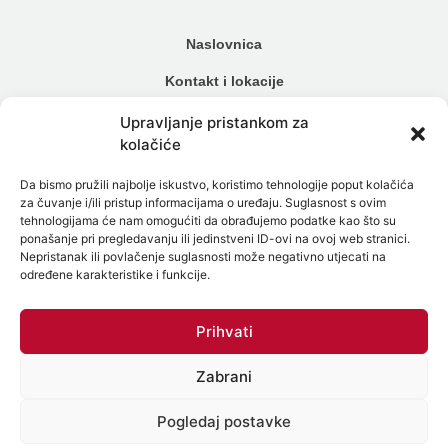
Naslovnica
Kontakt i lokacije
Cjenik
Upravljanje pristankom za
kolačiće
Načini plaćanja
Da bismo pružili najbolje iskustvo, koristimo tehnologije poput kolačića
Alergijski testovi
za čuvanje i/ili pristup informacijama o uređaju. Suglasnost s ovim
tehnologijama će nam omogućiti da obrađujemo podatke kao što su
Genetski testovi
ponašanje pri pregledavanju ili jedinstveni ID-ovi na ovoj web stranici.
Nepristanak ili povlačenje suglasnosti može negativno utjecati na
Testiranje na spolne bolesti
određene karakteristike i funkcije.
Intolerancija na hranu
Prihvati
Mikrobiom
Zabrani
Politika zaštite osobnih podataka
Politika Kolačića (EU)
Pogledaj postavke