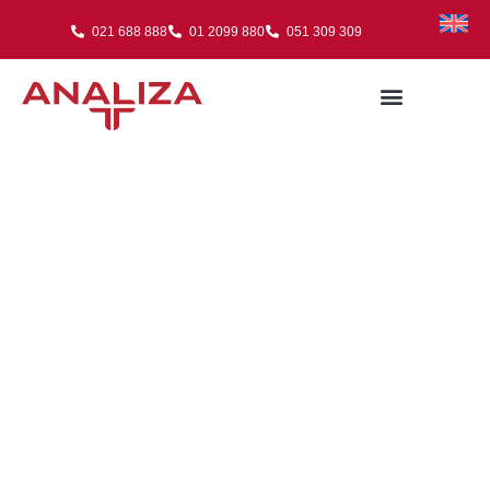
021 688 888
01 2099 880
051 309 309