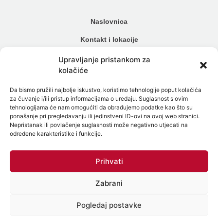
Naslovnica
Kontakt i lokacije
Cjenik
Upravljanje pristankom za
kolačiće
Načini plaćanja
Da bismo pružili najbolje iskustvo, koristimo tehnologije poput kolačića
Alergijski testovi
za čuvanje i/ili pristup informacijama o uređaju. Suglasnost s ovim
tehnologijama će nam omogućiti da obrađujemo podatke kao što su
Genetski testovi
ponašanje pri pregledavanju ili jedinstveni ID-ovi na ovoj web stranici.
Nepristanak ili povlačenje suglasnosti može negativno utjecati na
Testiranje na spolne bolesti
određene karakteristike i funkcije.
Intolerancija na hranu
Prihvati
Mikrobiom
Zabrani
Politika zaštite osobnih podataka
Politika Kolačića (EU)
Pogledaj postavke