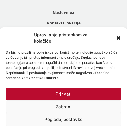
Naslovnica
Kontakt i lokacije
Cjenik
Upravljanje pristankom za
kolačiće
Načini plaćanja
Da bismo pružili najbolje iskustvo, koristimo tehnologije poput kolačića
Alergijski testovi
za čuvanje i/ili pristup informacijama o uređaju. Suglasnost s ovim
tehnologijama će nam omogućiti da obrađujemo podatke kao što su
Genetski testovi
ponašanje pri pregledavanju ili jedinstveni ID-ovi na ovoj web stranici.
Nepristanak ili povlačenje suglasnosti može negativno utjecati na
Testiranje na spolne bolesti
određene karakteristike i funkcije.
Intolerancija na hranu
Prihvati
Mikrobiom
Zabrani
Politika zaštite osobnih podataka
Politika Kolačića (EU)
Pogledaj postavke