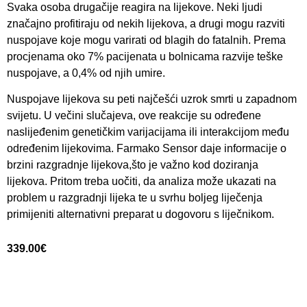
Svaka osoba drugačije reagira na lijekove. Neki ljudi
značajno profitiraju od nekih lijekova, a drugi mogu razviti
nuspojave koje mogu varirati od blagih do fatalnih. Prema
procjenama oko 7% pacijenata u bolnicama razvije teške
nuspojave, a 0,4% od njih umire.
Nuspojave lijekova su peti najčešći uzrok smrti u zapadnom
svijetu. U večini slučajeva, ove reakcije su određene
naslijeđenim genetičkim varijacijama ili interakcijom među
određenim lijekovima. Farmako Sensor daje informacije o
brzini razgradnje lijekova,što je važno kod doziranja
lijekova. Pritom treba uočiti, da analiza može ukazati na
problem u razgradnji lijeka te u svrhu boljeg liječenja
primijeniti alternativni preparat u dogovoru s liječnikom.
339.00
€