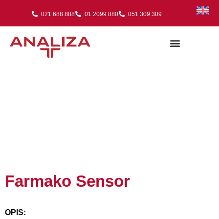
021 688 888
01 2099 880
051 309 309
Farmako Sensor
OPIS: