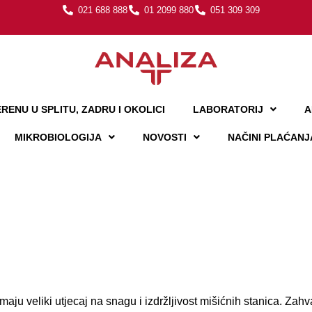
021 688 888
01 2099 880
051 309 309
RENU U SPLITU, ZADRU I OKOLICI
LABORATORIJ
A
MIKROBIOLOGIJA
NOVOSTI
NAČINI PLAĆANJ
 imaju veliki utjecaj na snagu i izdržljivost mišićnih stanica. Za