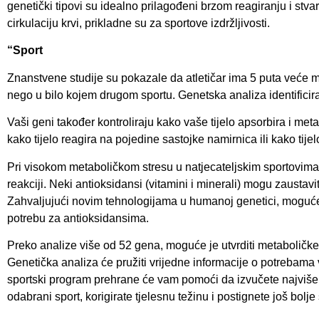
genetički tipovi su idealno prilagođeni brzom reagiranju i stva
cirkulaciju krvi, prikladne su za sportove izdržljivosti.
“Sport
Znanstvene studije su pokazale da atletičar ima 5 puta veće m
nego u bilo kojem drugom sportu. Genetska analiza identificira g
Vaši geni također kontroliraju kako vaše tijelo apsorbira i meta
kako tijelo reagira na pojedine sastojke namirnica ili kako tij
Pri visokom metaboličkom stresu u natjecateljskim sportovima, o
reakciji. Neki antioksidansi (vitamini i minerali) mogu zaustav
Zahvaljujući novim tehnologijama u humanoj genetici, moguće je
potrebu za antioksidansima.
Preko analize više od 52 gena, moguće je utvrditi metaboličke ra
Genetička analiza će pružiti vrijedne informacije o potrebama
sportski program prehrane će vam pomoći da izvučete najviše iz 
odabrani sport, korigirate tjelesnu težinu i postignete još bolje