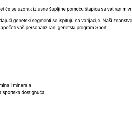
t, uzet će se uzorak iz usne šupljine pomoću štapića sa vatiranim v
ajući genetski segmenti se ispituju na varijacije. Naši znanstveni
 započeti vaš personalizirani genetski program Sport.
mina i minerala
a sportska dostignuća