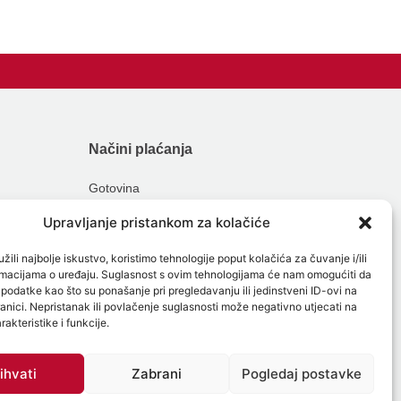
Načini plaćanja
Gotovina
Kartična plaćanja
Upravljanje pristankom za kolačiće
Obročna plaćanja
žili najbolje iskustvo, koristimo tehnologije poput kolačića za čuvanje i/ili
ormacijama o uređaju. Suglasnost s ovim tehnologijama će nam omogućiti da
odatke kao što su ponašanje pri pregledavanju ili jedinstveni ID-ovi na
anici. Nepristanak ili povlačenje suglasnosti može negativno utjecati na
akteristike i funkcije.
KONTAKTI I RADNO VRIJEME
ihvati
Zabrani
Pogledaj postavke