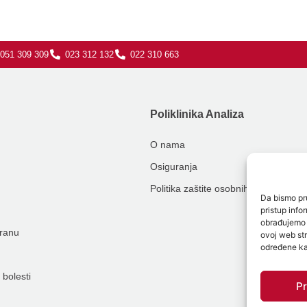
051 309 309
023 312 132
022 310 663
Poliklinika Analiza
O nama
Osiguranja
Politika zaštite osobnih podataka
Da bismo pru
pristup inf
obrađujemo p
hranu
ovoj web str
određene kar
 bolesti
Pr