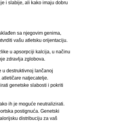
e i slabije, ali kako imaju dobru
 usklađen sa njegovim genima,
vrditi vašu atletsku orijentaciju.
like u apsorpciji kalcija, u načinu
nje zdravlja zglobova.
e u destruktivnoj lančanoj
atletičare natjecatelje.
ati genetske slabosti i pokriti
ako ih je moguće neutralizirati.
portska postignuća. Genetski
lorijsku distribuciju za vaš