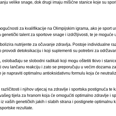
ranju velike snage, dok drugi imaju mišićne stanice koje su sporij
ogućnosti za kvalifikacije na Olimpijskim igrama, ako je sport
enetički talent za sportove snage i izdržljivosti, te je moguće ut
bolizira nutrijente za očuvanje zdravlja. Postoje individualne raz
elo provodi detoksikaciju i koji suplementi su potrebni za održava
slobađaju se slobodni radikali koji mogu oštetiti tkivo i stanic
iti ovu lančanu reakciju i zato se preporučuju u većim dozama za 
 napraviti optimalnu antioksidativnu formulu koja će neutralizir
zličitosti i njihov utjecaj na zdravlje i sportska postignuća te k
 vašeg tijela za hranom koja će omogućiti optimalno zdravlje i s
vaših genetičkih jakih i slabih strana i postignete optimalnu ka
 sportske rezultate.