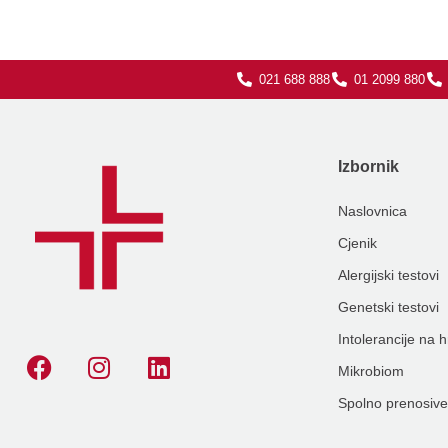
021 688 888
01 2099 880
Izbornik
Naslovnica
Cjenik
Alergijski testovi
Genetski testovi
Intolerancije na 
Mikrobiom
Spolno prenosive