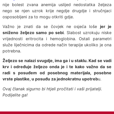
nije bolest zvana anemija uslijed nedostatka željeza
nego se njen uzrok krije negdje drugdje i stručnjaci
osposobljeni za to mogu otkriti gdje.
Važno je znati da se čovjek ne osjeća loše
jer je
sniženo željezo samo po sebi
. Slabost uzrokuju niske
vrijednosti eritrocita i hemoglobina. Ostali parametri
služe liječnicima da odrede način terapije ukoliko je ona
potrebna.
Željezo se nalazi svugdje, ima ga i u staklu. Kad se vadi
krv i određuje željezo onda je i te kako važno da se
radi s posuđem od posebnog materijala, posebne
vrste plastike, u posuđu za jednokratnu upotreb
u.
Ovaj članak sigurno bi htjeli pročitati i vaši prijatelji.
Podijelite ga!