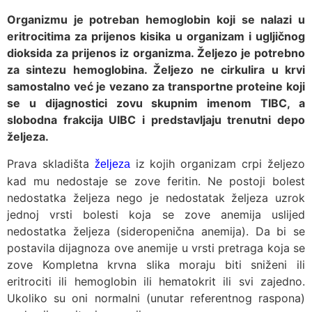
Organizmu je potreban hemoglobin koji se nalazi u
eritrocitima za prijenos kisika u organizam i ugljičnog
dioksida za prijenos iz organizma. Željezo je potrebno
za sintezu hemoglobina. Željezo ne cirkulira u krvi
samostalno već je vezano za transportne proteine koji
se u dijagnostici zovu skupnim imenom TIBC, a
slobodna frakcija UIBC i predstavljaju trenutni depo
željeza.
Prava skladišta
iz kojih organizam crpi željezo
željeza
kad mu nedostaje se zove feritin. Ne postoji bolest
nedostatka željeza nego je nedostatak željeza uzrok
jednoj vrsti bolesti koja se zove anemija uslijed
nedostatka željeza (sideropenična anemija). Da bi se
postavila dijagnoza ove anemije u vrsti pretraga koja se
zove Kompletna krvna slika moraju biti sniženi ili
eritrociti ili hemoglobin ili hematokrit ili svi zajedno.
Ukoliko su oni normalni (unutar referentnog raspona)