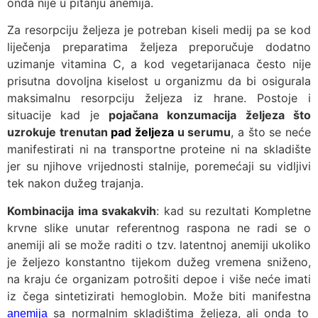
onda nije u pitanju anemija.
Za resorpciju željeza je potreban kiseli medij pa se kod
liječenja preparatima željeza preporučuje dodatno
uzimanje vitamina C, a kod vegetarijanaca često nije
prisutna dovoljna kiselost u organizmu da bi osigurala
maksimalnu resorpciju željeza iz hrane. Postoje i
situacije kad je
pojačana konzumacija željeza što
uzrokuje trenutan
pad željeza
u serumu
, a što se neće
manifestirati ni na transportne proteine ni na skladište
jer su njihove vrijednosti stalnije, poremećaji su vidljivi
tek nakon dužeg trajanja.
Kombinacija ima svakakvih
: kad su rezultati Kompletne
krvne slike unutar referentnog raspona ne radi se o
anemiji ali se može raditi o tzv. latentnoj anemiji ukoliko
je željezo konstantno tijekom dužeg vremena sniženo,
na kraju će organizam potrošiti depoe i više neće imati
iz čega sintetizirati hemoglobin. Može biti manifestna
sa normalnim skladištima željeza, ali onda to
anemija