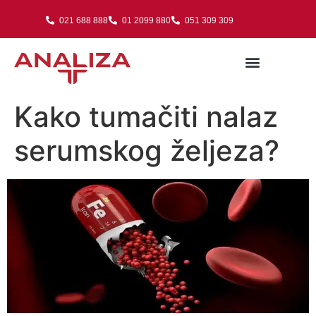
021 688 888
01 2099 880
051 309 309
Kako tumačiti nalaz
serumskog željeza?