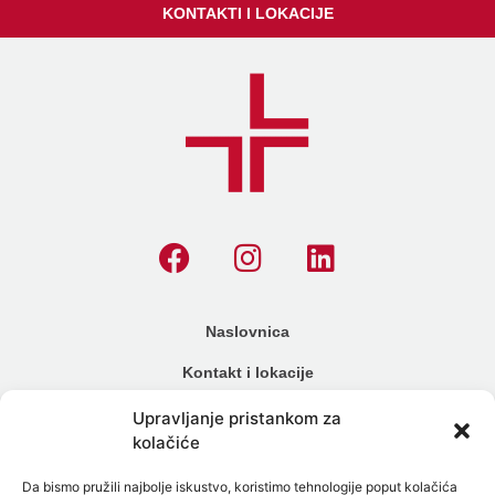
KONTAKTI I LOKACIJE
Naslovnica
Kontakt i lokacije
Cjenik
Upravljanje pristankom za
kolačiće
Načini plaćanja
Da bismo pružili najbolje iskustvo, koristimo tehnologije poput kolačića
Alergijski testovi