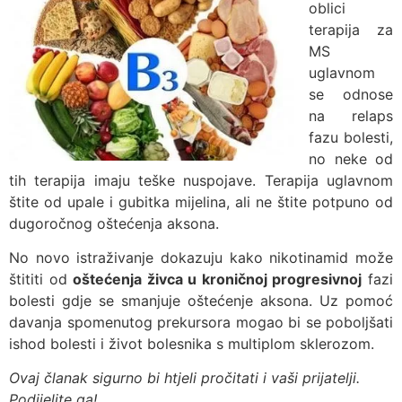
oblici
terapija za
MS
uglavnom
se odnose
na relaps
fazu bolesti,
no neke od
tih terapija imaju teške nuspojave. Terapija uglavnom
štite od upale i gubitka mijelina, ali ne štite potpuno od
dugoročnog oštećenja aksona.
No novo istraživanje dokazuju kako nikotinamid može
štititi od
oštećenja živca u kroničnoj progresivnoj
fazi
bolesti gdje se smanjuje oštećenje aksona. Uz pomoć
davanja spomenutog prekursora mogao bi se poboljšati
ishod bolesti i život bolesnika s multiplom sklerozom.
Ovaj članak sigurno bi htjeli pročitati i vaši prijatelji.
Podijelite ga!