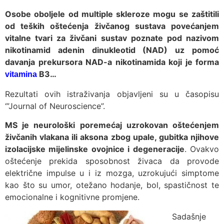
Osobe oboljele od multiple skleroze mogu se zaštitili
od teških oštećenja živčanog sustava povećanjem
vitalne tvari za živčani sustav poznate pod nazivom
nikotinamid adenin dinukleotid (NAD) uz pomoć
davanja prekursora NAD-a nikotinamida koji je forma
B3…
vitamina
Rezultati ovih istraživanja objavljeni su u časopisu
‘”Journal of Neuroscience”.
MS je neurološki poremećaj uzrokovan oštećenjem
živčanih vlakana ili aksona zbog upale, gubitka njihove
izolacijske mijelinske ovojnice i degeneracije
. Ovakvo
oštećenje prekida sposobnost živaca da provode
električne impulse u i iz mozga, uzrokujući simptome
kao što su umor, otežano hodanje, bol, spastičnost te
emocionalne i kognitivne promjene.
Sadašnje