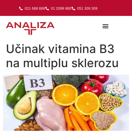
021 688 888
01 2099 880
051 309 309
Učinak vitamina B3
na multiplu sklerozu