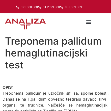
021 688 888
01 2099 880
051 309 309
Treponema pallidum
hemaglutinacijski
test
OPIS:
Treponema pallidum je uzročnik sifilisa, spolne bolesti.
Danas se na T.pallidum obvezno testiraju davaoci krvi i
organa, te trudnice. Najčešće se hemaglutinacijski