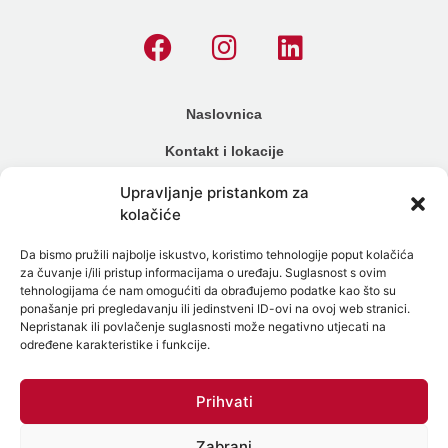
Naslovnica
Kontakt i lokacije
Cjenik
Upravljanje pristankom za
kolačiće
Načini plaćanja
Da bismo pružili najbolje iskustvo, koristimo tehnologije poput kolačića
Alergijski testovi
za čuvanje i/ili pristup informacijama o uređaju. Suglasnost s ovim
tehnologijama će nam omogućiti da obrađujemo podatke kao što su
Genetski testovi
ponašanje pri pregledavanju ili jedinstveni ID-ovi na ovoj web stranici.
Nepristanak ili povlačenje suglasnosti može negativno utjecati na
Testiranje na spolne bolesti
određene karakteristike i funkcije.
Intolerancija na hranu
Prihvati
Mikrobiom
Zabrani
Politika zaštite osobnih podataka