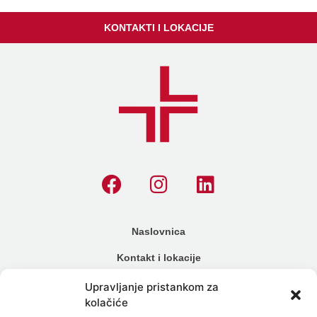
KONTAKTI I LOKACIJE
Naslovnica
Kontakt i lokacije
Cjenik
Upravljanje pristankom za
kolačiće
Načini plaćanja