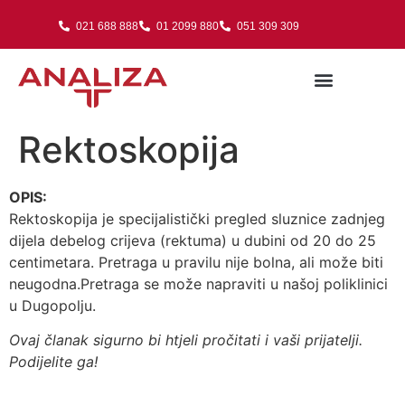
021 688 888
01 2099 880
051 309 309
Rektoskopija
OPIS:
Rektoskopija je specijalistički pregled sluznice zadnjeg
dijela debelog crijeva (rektuma) u dubini od 20 do 25
centimetara. Pretraga u pravilu nije bolna, ali može biti
neugodna.Pretraga se može napraviti u našoj poliklinici
u Dugopolju.
Ovaj članak sigurno bi htjeli pročitati i vaši prijatelji.
Podijelite ga!