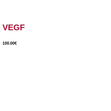
VEGF
100.00
€