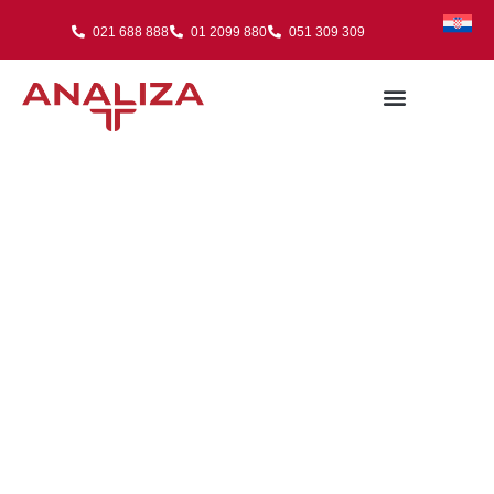
021 688 888
01 2099 880
051 309 309