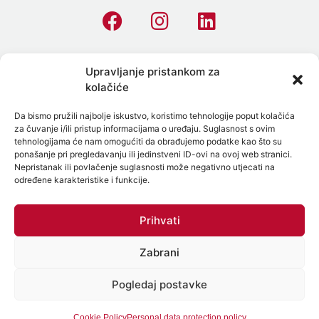
Homepage
Upravljanje pristankom za
kolačiće
All Tests
Da bismo pružili najbolje iskustvo, koristimo tehnologije poput kolačića
Allergies
za čuvanje i/ili pristup informacijama o uređaju. Suglasnost s ovim
tehnologijama će nam omogućiti da obrađujemo podatke kao što su
STI Testing
ponašanje pri pregledavanju ili jedinstveni ID-ovi na ovoj web stranici.
Nepristanak ili povlačenje suglasnosti može negativno utjecati na
Preventive Laboratory Panels
određene karakteristike i funkcije.
On-Site Blood Collection in Split, Zadar and Surroundings
Prihvati
Microbiome
Zabrani
Personal data protection policy
Cookie Policy
Pogledaj postavke
Cookie Policy
Personal data protection policy