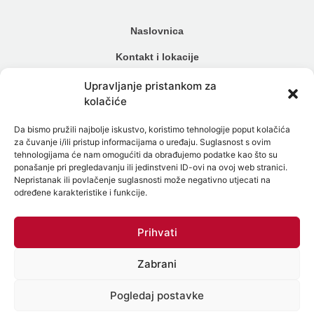
Naslovnica
Kontakt i lokacije
Cjenik
Upravljanje pristankom za
kolačiće
Načini plaćanja
Da bismo pružili najbolje iskustvo, koristimo tehnologije poput kolačića
Alergijski testovi
za čuvanje i/ili pristup informacijama o uređaju. Suglasnost s ovim
tehnologijama će nam omogućiti da obrađujemo podatke kao što su
Genetski testovi
ponašanje pri pregledavanju ili jedinstveni ID-ovi na ovoj web stranici.
Nepristanak ili povlačenje suglasnosti može negativno utjecati na
Testiranje na spolne bolesti
određene karakteristike i funkcije.
Intolerancija na hranu
Prihvati
Mikrobiom
Zabrani
Politika zaštite osobnih podataka
Politika Kolačića (EU)
Pogledaj postavke