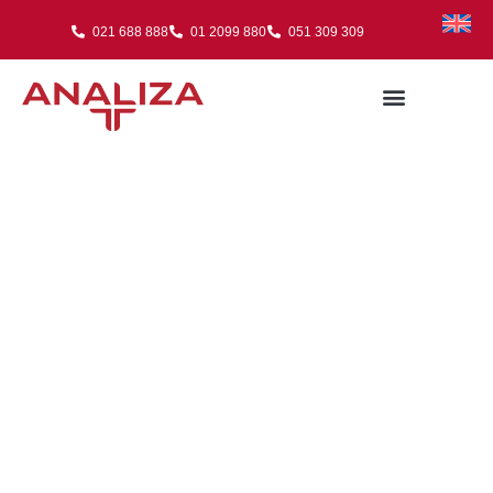
021 688 888
01 2099 880
051 309 309